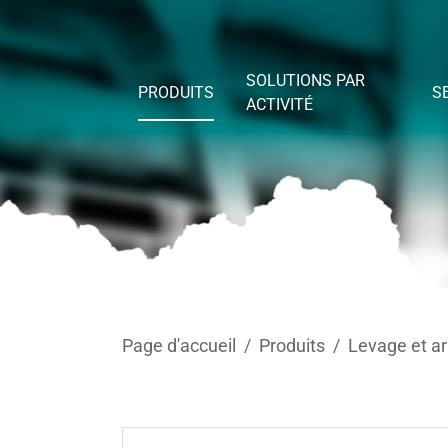
Skip to main content
SOLUTIONS PAR
PRODUITS
S
ACTIVITÉ
You are here:
Page d'accueil
Produits
Levage et a