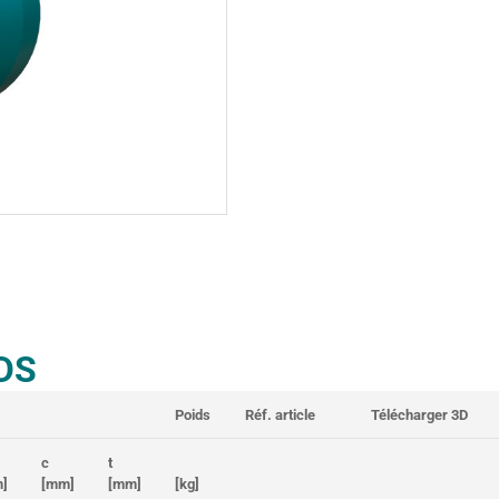
DS
Poids
Réf. article
Télécharger 3D
c
t
]
[mm]
[mm]
[kg]