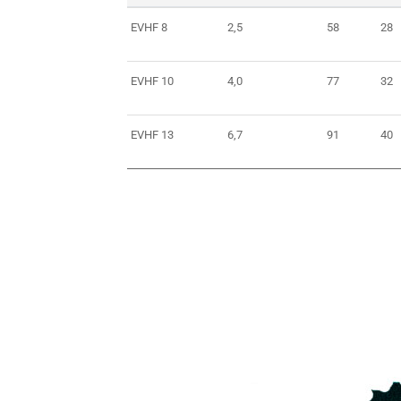
EVHF 8
2,5
58
28
EVHF 10
4,0
77
32
EVHF 13
6,7
91
40