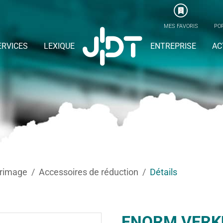
0
MES FAVORIS
POR
ERVICES
LEXIQUE
ENTREPRISE
AC
rrimage
Accessoires de réduction
Détails
ENORM VERK