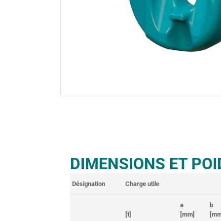
DIMENSIONS ET POI
Désignation
Charge utile
a
b
[t]
[mm]
[mm