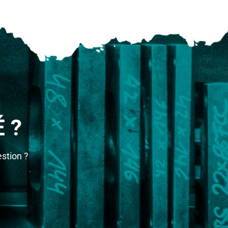
 ?
stion ?