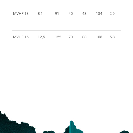
MVHF 13
8,1
91
40
48
134
2,9
0373
MVHF 16
12,5
122
70
88
155
5,8
0373