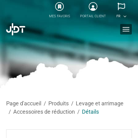
Skip to main content
0
MES FAVORIS
PORTAIL CLIENT
FR
You are here:
Page d'accueil
Produits
Levage et arrimage
Accessoires de réduction
Détails