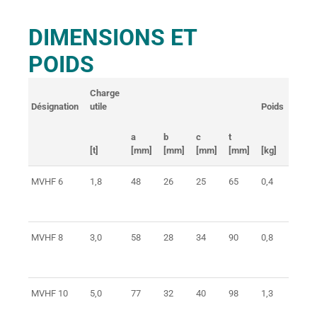
DIMENSIONS ET
POIDS
Charge
Désignation
utile
Poids
Réf. 
a
b
c
t
[t]
[mm]
[mm]
[mm]
[mm]
[kg]
MVHF 6
1,8
48
26
25
65
0,4
0373
MVHF 8
3,0
58
28
34
90
0,8
0373
MVHF 10
5,0
77
32
40
98
1,3
0373