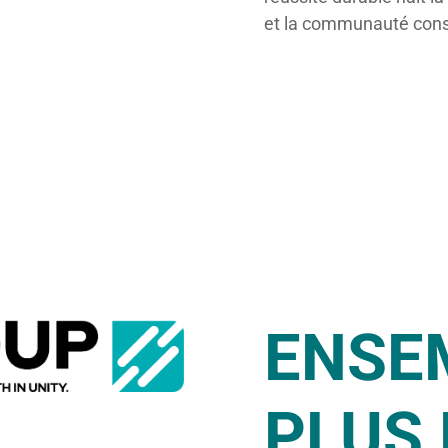
et la communauté const
ENSE
PLUS