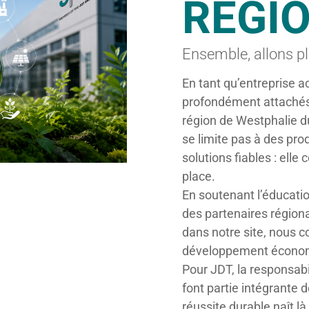
RÉGI
Ensemble, allons pl
En tant qu’entreprise a
profondément attachés 
région de Westphalie du
se limite pas à des pro
solutions fiables : ell
place.
En soutenant l’éducatio
des partenaires région
dans notre site, nous 
développement économi
Pour JDT, la responsabi
font partie intégrante d
réussite durable naît là