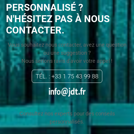
PERSONNALISÉ ?
N'HÉSITEZ PAS À NOUS
CONTACTER.
Vous souhaitez nous contacter, avez une question
ou une suggestion ?
Nous serions ravis d'avoir votre appel !
TÉL. : +33 1 75 43 99 88
Consultez nos experts pour des conseils
personnalisés.