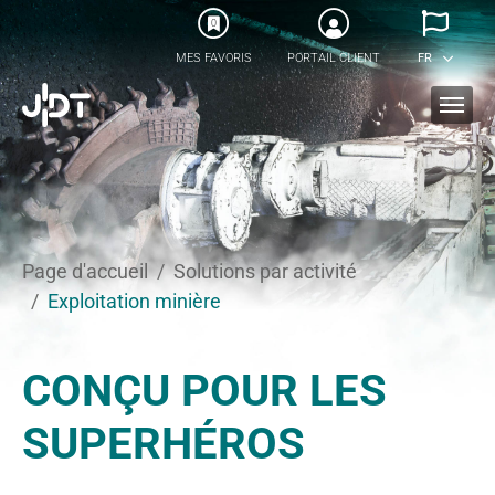
Skip to main content
0
MES FAVORIS
PORTAIL CLIENT
FR
You are here:
Page d'accueil
Solutions par activité
Exploitation minière
CONÇU POUR LES
SUPERHÉROS