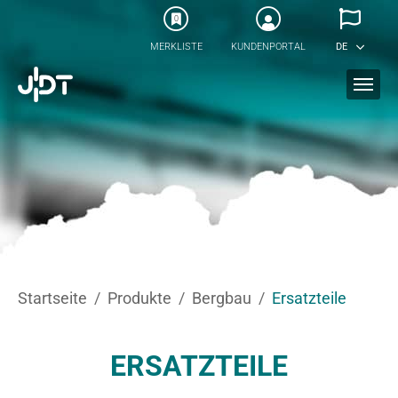
Skip to main content
0
MERKLISTE
KUNDENPORTAL
DE
You are here:
Startseite
Produkte
Bergbau
Ersatzteile
ERSATZTEILE