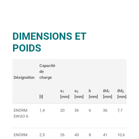
DIMENSIONS ET
POIDS
Capacité
de
Désignation
charge
Poi
a
a
b
Ød
Ød
t
1
2
1
2
[t]
[mm]
[mm]
[mm]
[mm]
[mm]
[mm
ENORM
1,4
20
36
6
36
7,7
51
EWGO 6
ENORM
2,5
26
43
8
41
10,6
56