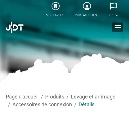
Skip to main content
0
MES FAVORIS
PORTAIL CLIENT
FR
You are here:
Page d'accueil
Produits
Levage et arrimage
Accessoires de connexion
Détails