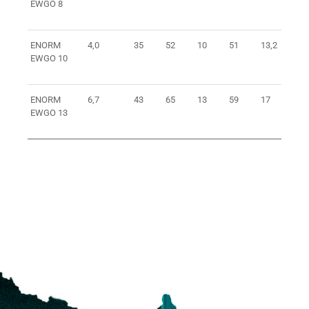
EWGO 8
ENORM
4,0
35
52
10
51
13,2
73
EWGO 10
ENORM
6,7
43
65
13
59
17
88
EWGO 13