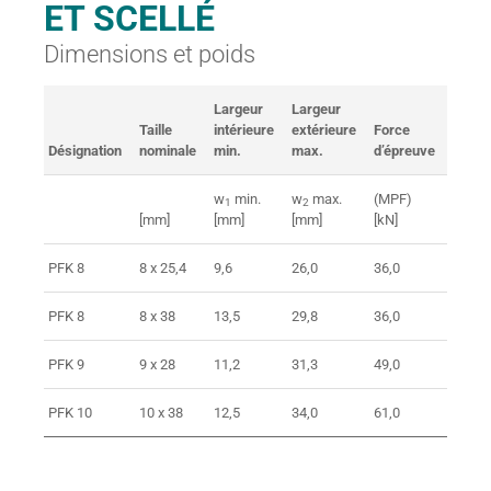
ET SCELLÉ
Dimensions et poids
Largeur
Largeur
Charg
Taille
intérieure
extérieure
Force
de
Désignation
nominale
min.
max.
d’épreuve
ruptu
w
min.
w
max.
(MPF)
(BF)
1
2
[mm]
[mm]
[mm]
[kN]
[kN]
PFK 8
8 x 25,4
9,6
26,0
36,0
62,0
PFK 8
8 x 38
13,5
29,8
36,0
62,0
PFK 9
9 x 28
11,2
31,3
49,0
80,0
PFK 10
10 x 38
12,5
34,0
61,0
100,0