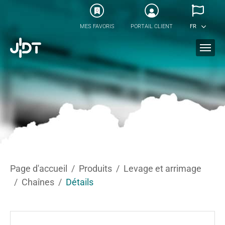
Skip to main content
0
MES FAVORIS
PORTAIL CLIENT
FR
You are here:
Page d'accueil
Produits
Levage et arrimage
Chaînes
Détails