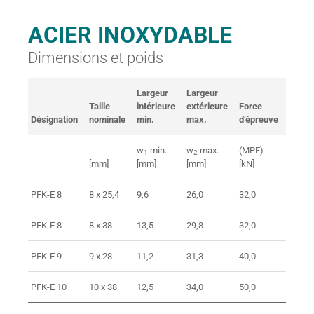
ACIER INOXYDABLE
Dimensions et poids
Largeur
Largeur
Charg
Taille
intérieure
extérieure
Force
de
Désignation
nominale
min.
max.
d’épreuve
ruptu
w
min.
w
max.
(MPF)
(BF)
1
2
[mm]
[mm]
[mm]
[kN]
[kN]
PFK-E 8
8 x 25,4
9,6
26,0
32,0
50,0
PFK-E 8
8 x 38
13,5
29,8
32,0
50,0
PFK-E 9
9 x 28
11,2
31,3
40,0
64,0
PFK-E 10
10 x 38
12,5
34,0
50,0
80,0