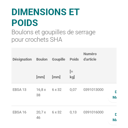
DIMENSIONS ET
POIDS
Boulons et goupilles de serrage
pour crochets SHA
Numéro
Désignation
Boulon
Goupille
Poids
d'article
[≈
[mm]
[mm]
kg]
EBSA 13
16,8 x
6 x 32
0,07
0391013000
DEMAN
38
MAINTE
EBSA 16
20,7 x
6 x 32
0,13
0391016000
DEMAN
46
MAINTE