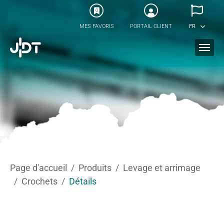
Skip to main content
0
MES FAVORIS
PORTAIL CLIENT
FR
You are here:
Page d'accueil
Produits
Levage et arrimage
Crochets
Détails