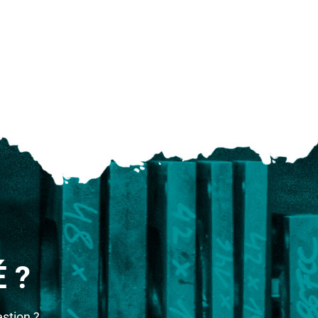
 ?
stion ?