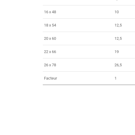
16 x 48
10
18 x 54
12,5
20 x 60
12,5
22 x 66
19
26 x 78
26,5
Facteur
1