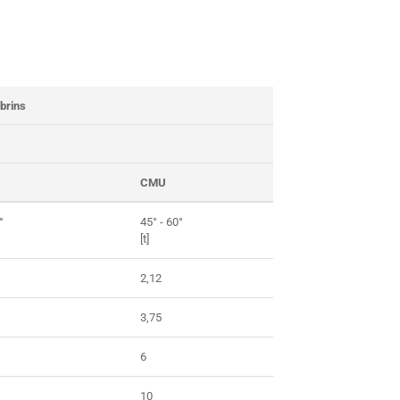
 brins
CMU
°
45° - 60°
[t]
2,12
3,75
6
10