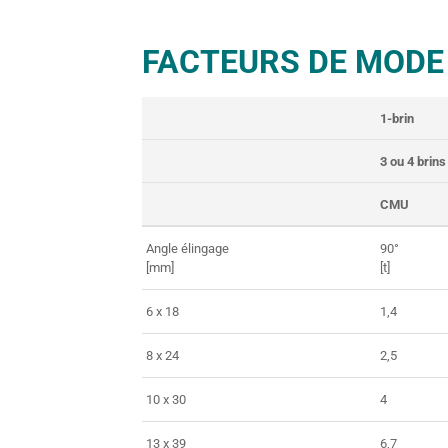
FACTEURS DE MODE
1-brin
3 ou 4 brins
CMU
Angle élingage
90°
[mm]
[t]
6 x 18
1,4
8 x 24
2,5
10 x 30
4
13 x 39
6,7