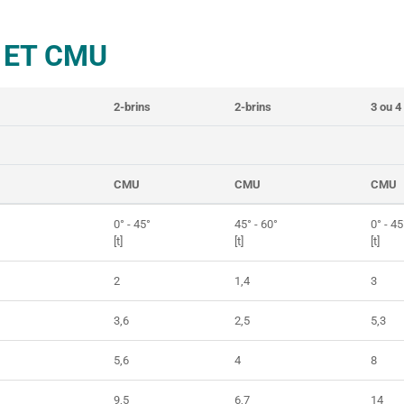
 ET CMU
2-brins
2-brins
3 ou 4
CMU
CMU
CMU
0° - 45°
45° - 60°
0° - 45
[t]
[t]
[t]
2
1,4
3
3,6
2,5
5,3
5,6
4
8
9,5
6,7
14