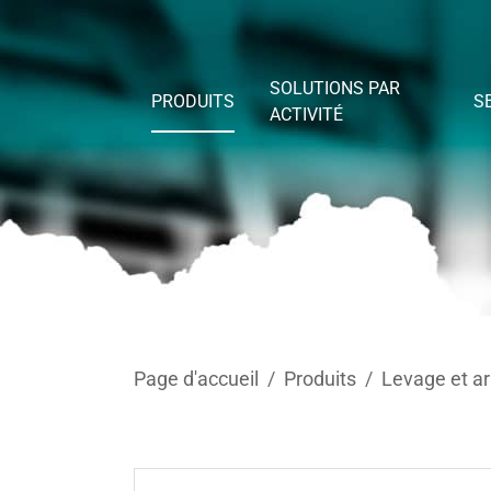
Skip to main content
SOLUTIONS PAR
PRODUITS
S
ACTIVITÉ
You are here:
Page d'accueil
Produits
Levage et a