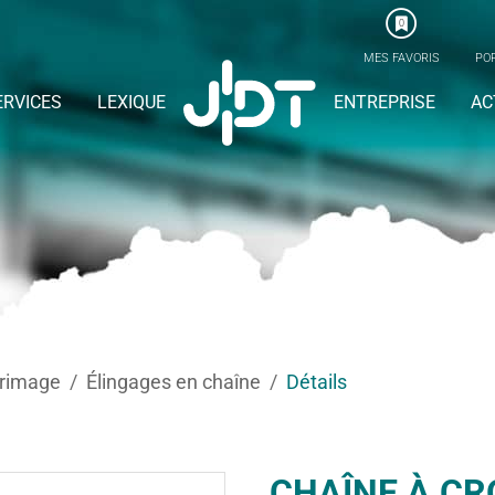
0
MES FAVORIS
POR
ERVICES
LEXIQUE
ENTREPRISE
AC
rrimage
Élingages en chaîne
Détails
CHAÎNE À C