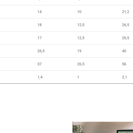
14
10
21,2
18
12,5
26,5
17
12,5
26,5
26,5
19
40
37
26,5
56
1,4
1
2,1