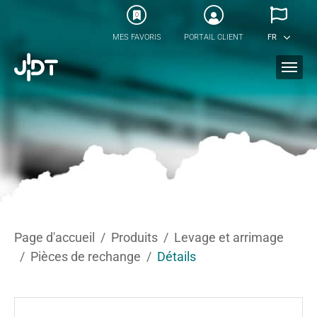
Skip to main content
0
MES FAVORIS
PORTAIL CLIENT
FR
You are here:
Page d'accueil
Produits
Levage et arrimage
Pièces de rechange
Détails