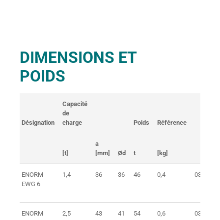
DIMENSIONS ET
POIDS
Capacité
de
Désignation
charge
Poids
Référence
a
[t]
[mm]
Ød
t
[kg]
ENORM
1,4
36
36
46
0,4
0352306
EWG 6
ENORM
2,5
43
41
54
0,6
0352308