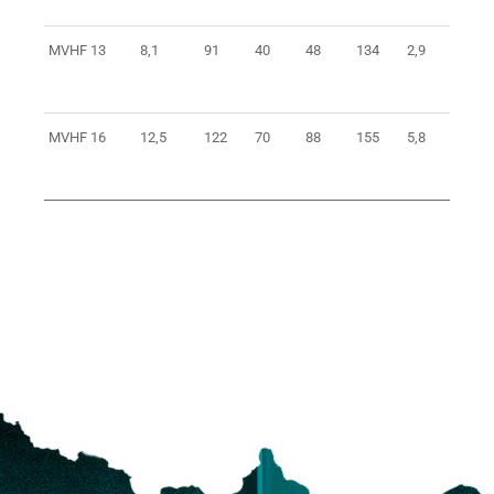
MVHF 13
8,1
91
40
48
134
2,9
0373
MVHF 16
12,5
122
70
88
155
5,8
0373