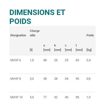
DIMENSIONS ET
POIDS
Charge
Désignation
utile
Poids
Réf. 
a
b
c
t
[t]
[mm]
[mm]
[mm]
[mm]
[kg]
MVHF 6
1,8
48
26
25
65
0,4
0373
MVHF 8
3,0
58
28
34
90
0,8
0373
MVHF 10
5,0
77
32
40
98
1,3
0373