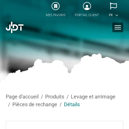
Skip to main content
0
MES FAVORIS
PORTAIL CLIENT
FR
You are here:
Page d'accueil
Produits
Levage et arrimage
Pièces de rechange
Détails