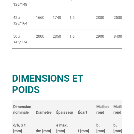
126/148
42 x
1660
1740
1,6
2300
2500
1
128/164
50 x
2000
2350
1,6
2900
3400
1
146/174
DIMENSIONS ET
POIDS
Dimension
Maillon
Maillon
Ma
nominale
Diamètre
Épaisseur
Écart
rond
rond
ve
d/b₄ x t
e max.
b₁
b₂
b₃
[mm]
dm [mm]
[mm]
t [mm]
[mm]
[mm]
[