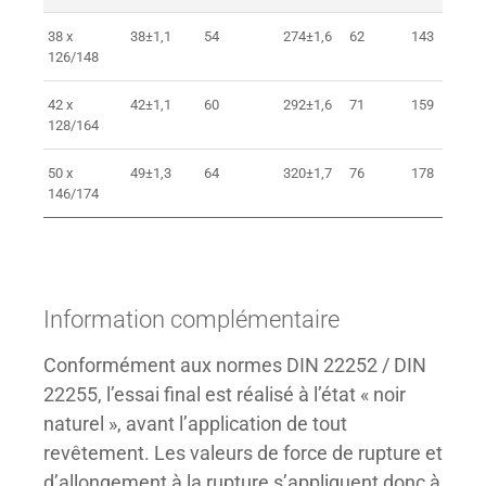
38 x
38±1,1
54
274±1,6
62
143
4
126/148
42 x
42±1,1
60
292±1,6
71
159
4
128/164
50 x
49±1,3
64
320±1,7
76
178
5
146/174
Information complémentaire
Conformément aux normes DIN 22252 / DIN
22255, l’essai final est réalisé à l’état « noir
naturel », avant l’application de tout
revêtement. Les valeurs de force de rupture et
d’allongement à la rupture s’appliquent donc à