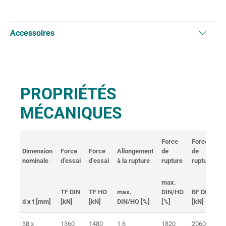
Accessoires
PROPRIÉTÉS
MÉCANIQUES
Force
Force
Dimension
Force
Force
Allongement
de
de
A
nominale
d'essai
d'essai
à la rupture
rupture
rupture
à
max.
TF DIN
TF HO
max.
DIN/HO
BF DIN
d x t [mm]
[kN]
[kN]
DIN/HO [%]
[%]
[kN]
B
38 x
1360
1480
1,6
1820
2060
1