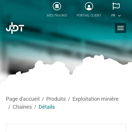
Skip to main content
0
MES FAVORIS
PORTAIL CLIENT
FR
You are here:
Page d'accueil
Produits
Exploitation minière
Chaînes
Détails