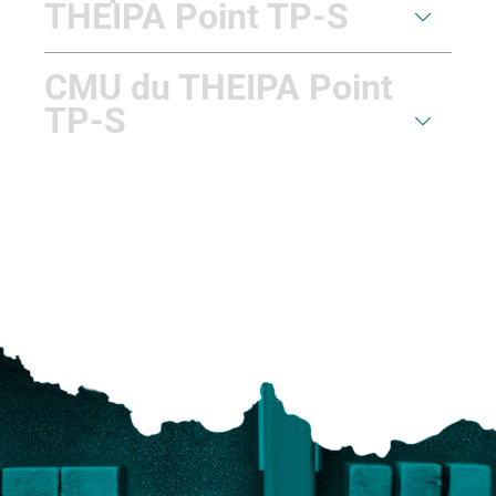
THEIPA Point TP-S
CMU du THEIPA Point
TP-S