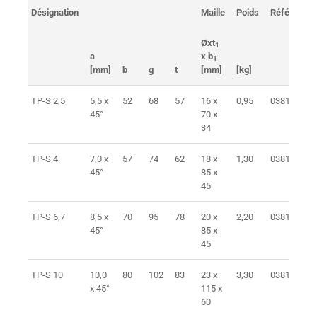
Désignation
Maille
Poids
Référence
Øxt
1
a
x b
1
[mm]
b
g
t
[mm]
[kg]
TP-S 2,5
5,5 x
52
68
57
16 x
0,95
038150200
45°
70 x
34
TP-S 4
7,0 x
57
74
62
18 x
1,30
038150400
45°
85 x
45
TP-S 6,7
8,5 x
70
95
78
20 x
2,20
038150600
45°
85 x
45
TP-S 10
10,0
80
102
83
23 x
3,30
038151000
x 45°
115 x
60