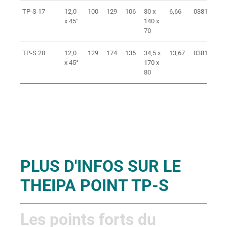
TP-S 17
12,0
100
129
106
30 x
6,66
038151700
x 45°
140 x
70
TP-S 28
12,0
129
174
135
34,5 x
13,67
038152800
x 45°
170 x
80
PLUS D'INFOS SUR LE
THEIPA POINT TP-S
Les points forts du