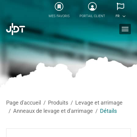
Skip to main content
0
MES FAVORIS
PORTAIL CLIENT
FR
You are here:
Page d'accueil
Produits
Levage et arrimage
Anneaux de levage et d'arrimage
Détails