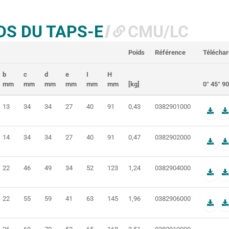
DS DU TAPS-E
CMU/LC
Poids
Référence
Téléchar
b
c
d
e
I
H
mm
mm
mm
mm
mm
mm
[kg]
0° 45° 90
13
34
34
27
40
91
0,43
0382901000
14
34
34
27
40
91
0,47
0382902000
22
46
49
34
52
123
1,24
0382904000
22
55
59
41
63
145
1,96
0382906000