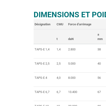
DIMENSIONS ET POI
Désignation
CMU
Force d’arrimage
a
t
daN
mm
TAPS-E 1,4
1,4
2.800
38
TAPS-E 2,5
2,5
5.000
40
TAPS-E 4
4,0
8.000
56
TAPS-E 6,7
6,7
13.400
67