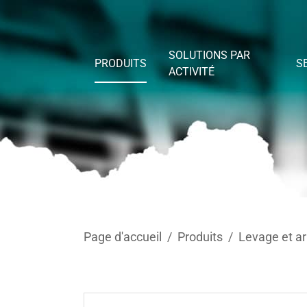
Skip to main content
SOLUTIONS PAR
PRODUITS
S
ACTIVITÉ
You are here:
Page d'accueil
Produits
Levage et a