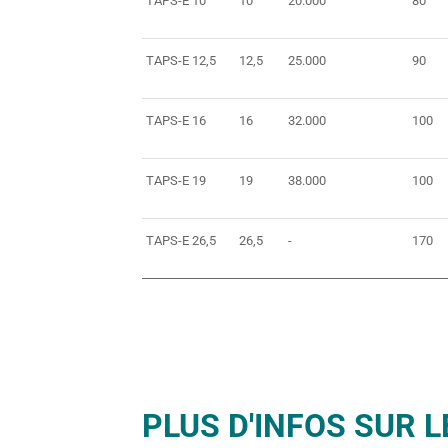
TAPS-E 10
10
20.000
80
TAPS-E 12,5
12,5
25.000
90
TAPS-E 16
16
32.000
100
TAPS-E 19
19
38.000
100
TAPS-E 26,5
26,5
-
170
PLUS D'INFOS SUR L