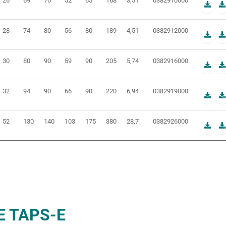
26
69
70
52
65
168
3,51
0382910000
28
74
80
56
80
189
4,51
0382912000
30
80
90
59
90
205
5,74
0382916000
32
94
90
66
90
220
6,94
0382919000
52
130
140
103
175
380
28,7
0382926000
E TAPS-E