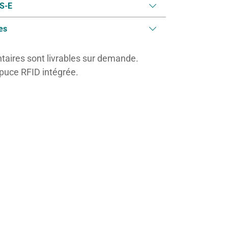
PS-E
es
aires sont livrables sur demande.
puce RFID intégrée.