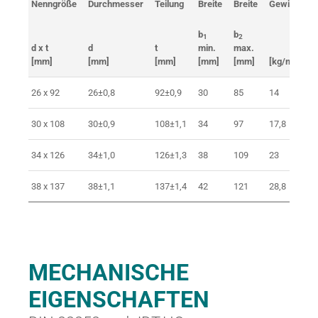
Nenngröße
Durchmesser
Teilung
Breite
Breite
Gewicht
b
b
1
2
d x t
d
t
min.
max.
[mm]
[mm]
[mm]
[mm]
[mm]
[kg/m]
26 x 92
26±0,8
92±0,9
30
85
14
30 x 108
30±0,9
108±1,1
34
97
17,8
34 x 126
34±1,0
126±1,3
38
109
23
38 x 137
38±1,1
137±1,4
42
121
28,8
MECHANISCHE
EIGENSCHAFTEN