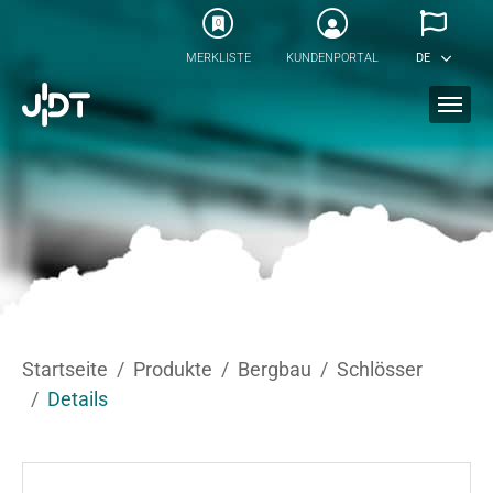
Skip to main content
0
MERKLISTE
KUNDENPORTAL
DE
You are here:
Startseite
Produkte
Bergbau
Schlösser
Details