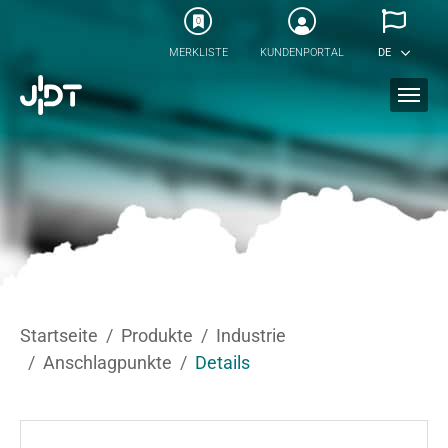
Skip to main content
0
MERKLISTE
KUNDENPORTAL
DE
You are here:
Startseite
Produkte
Industrie
Anschlagpunkte
Details