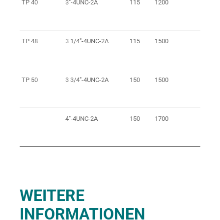
TP 40
3"-4UNC-2A
115
1200
1
TP 48
3 1/4"-4UNC-2A
115
1500
1
TP 50
3 3/4"-4UNC-2A
150
1500
1
4"-4UNC-2A
150
1700
1
WEITERE
INFORMATIONEN