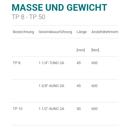
MASSE UND GEWICHT
TP 8 - TP 50
Bezeichnung
Gewindeausführung
Länge
Anziehdrehmoment
[mm]
[Nm]
[
TP 8
1 1/4"-7UNC-2A
45
600
8
1 3/8"-6UNC-2A
45
600
8
TP 10
1 1/2"-6UNC-2A
50
600
8