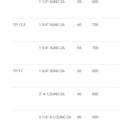
1 1/2"-6UNC-2A
55
600
8
TP 12,5
1 3/4"-5UNC-2A
60
700
8
1 3/4"-5UNC-2A
65
700
8
TP 17
1 3/4"-5UNC-2A
60
800
1
2"-4 1/2UNC-2A
90
800
1
2 1/4"-4 1/2UNC-2A
80
900
1