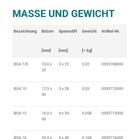
MASSE UND GEWICHT
Bezeichnung
Bolzen
Spannstift
Gewicht
Artikel-Nr.
[mm]
[mm]
[≈ kg]
BSA 7/8
10,0 x
3 x 22
0,02
0393708000
25
AN
BSA 10
12,5 x
3 x 28
0,03
0393710000
30
AN
BSA 13
16,0 x
4 x 34
0,058
0393713000
36
AN
BSA 16
20,0 x
5 x 40
0,168
0393716000