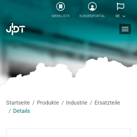
Skip to main content
0
MERKLISTE
KUNDENPORTAL
DE
You are here:
Startseite
Produkte
Industrie
Ersatzteile
Details