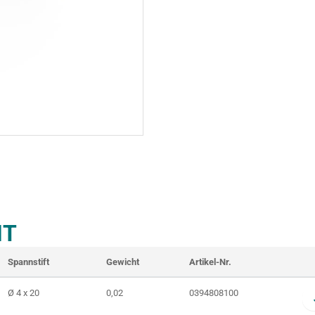
T
Spannstift
Gewicht
Artikel-Nr.
Ø 4 x 20
0,02
0394808100