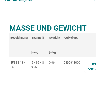
MASSE UND GEWICHT
Bezeichnung
Spannstift
Gewicht
Artikel-Nr.
[mm]
[≈ kg]
EFSSS 13 /
5 x 36 + 8
0,06
0390613000
JETZT
16
x 36
ANFRAGEN