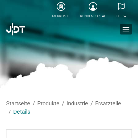
Skip to main content
0
MERKLISTE
KUNDENPORTAL
DE
You are here:
Startseite
Produkte
Industrie
Ersatzteile
Details