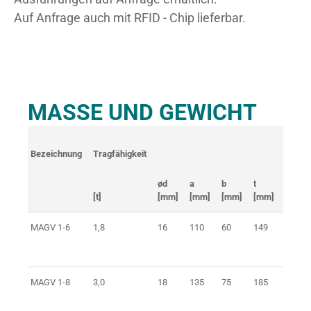
Auf Anfrage auch mit RFID - Chip lieferbar.
MASSE UND GEWICHT
Bezeichnung
Tragfähigkeit
Gewic
ød
a
b
t
[t]
[mm]
[mm]
[mm]
[mm]
[kg]
MAGV 1-6
1,8
16
110
60
149
0,7
MAGV 1-8
3,0
18
135
75
185
1,3