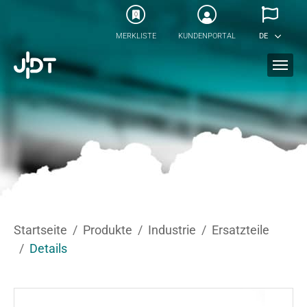
Skip to main content
0
MERKLISTE
KUNDENPORTAL
DE
You are here:
Startseite
Produkte
Industrie
Ersatzteile
Details