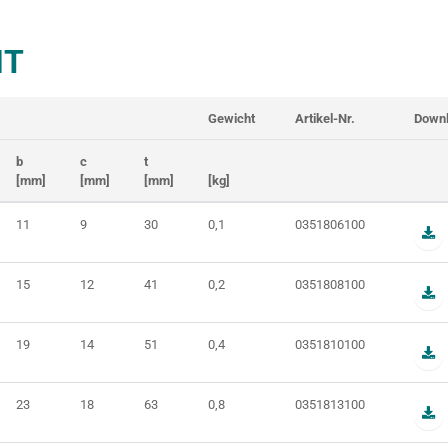
T
Gewicht
Artikel-Nr.
Downl
b
c
t
[mm]
[mm]
[mm]
[kg]
11
9
30
0,1
0351806100
15
12
41
0,2
0351808100
19
14
51
0,4
0351810100
23
18
63
0,8
0351813100