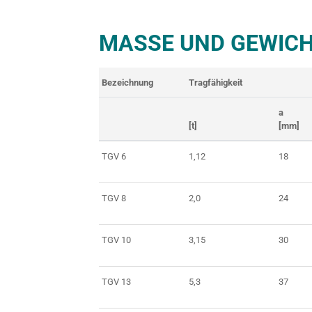
MASSE UND GEWICH
Bezeichnung
Tragfähigkeit
a
[t]
[mm]
TGV 6
1,12
18
TGV 8
2,0
24
TGV 10
3,15
30
TGV 13
5,3
37