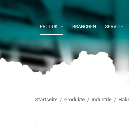
Skip to main content
PRODUKTE
BRANCHEN
SERVICE
You are here:
Startseite
Produkte
Industrie
Hak