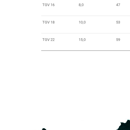
TGV 16
8,0
47
TGV 18
10,0
53
TGV 22
15,0
59