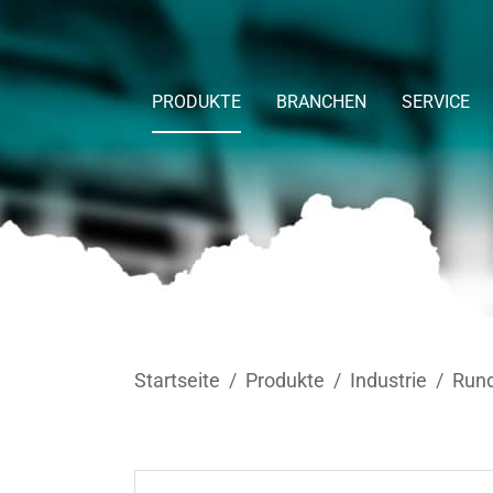
Skip to main content
PRODUKTE
BRANCHEN
SERVICE
You are here:
Startseite
Produkte
Industrie
Rund