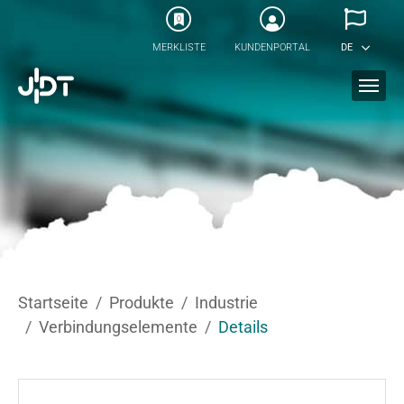
Skip to main content
0
MERKLISTE
KUNDENPORTAL
DE
You are here:
Startseite
Produkte
Industrie
Verbindungselemente
Details