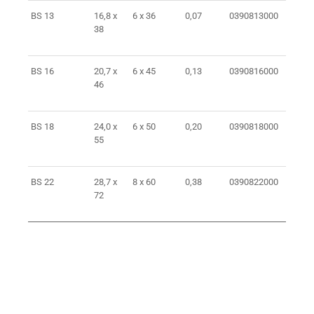
BS 13
16,8 x
6 x 36
0,07
0390813000
38
AN
BS 16
20,7 x
6 x 45
0,13
0390816000
46
AN
BS 18
24,0 x
6 x 50
0,20
0390818000
55
AN
BS 22
28,7 x
8 x 60
0,38
0390822000
72
AN