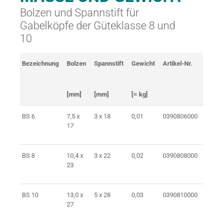
Bolzen und Spannstift für
Gabelköpfe der Güteklasse 8 und
10
Bezeichnung
Bolzen
Spannstift
Gewicht
Artikel-Nr.
[mm]
[mm]
[≈ kg]
BS 6
7,5 x
3 x 18
0,01
0390806000
17
AN
BS 8
10,4 x
3 x 22
0,02
0390808000
23
AN
BS 10
13,0 x
5 x 28
0,03
0390810000
27
AN