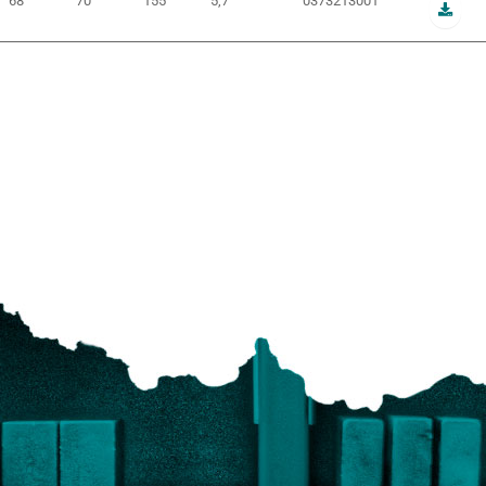
68
70
155
5,7
0373213001