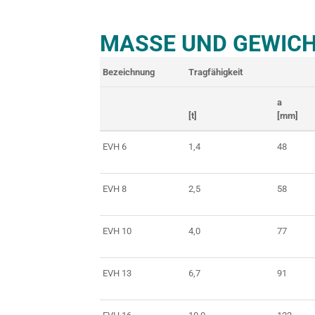
MASSE UND GEWIC
Bezeichnung
Tragfähigkeit
a
[t]
[mm]
EVH 6
1,4
48
EVH 8
2,5
58
EVH 10
4,0
77
EVH 13
6,7
91