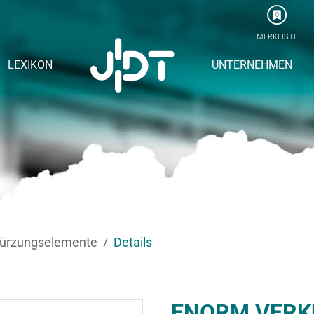
0
MERKLISTE
LEXIKON
UNTERNEHMEN
kürzungselemente
Details
ENORM VER