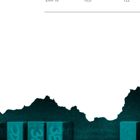
EVH 16
10,0
122