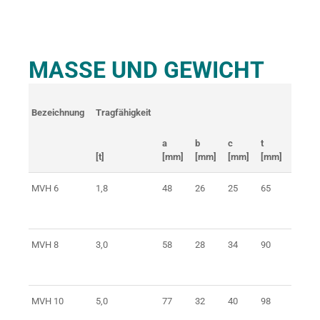
MASSE UND GEWICHT
Bezeichnung
Tragfähigkeit
Gewic
a
b
c
t
[t]
[mm]
[mm]
[mm]
[mm]
[kg]
MVH 6
1,8
48
26
25
65
0,4
MVH 8
3,0
58
28
34
90
0,8
MVH 10
5,0
77
32
40
98
1,3