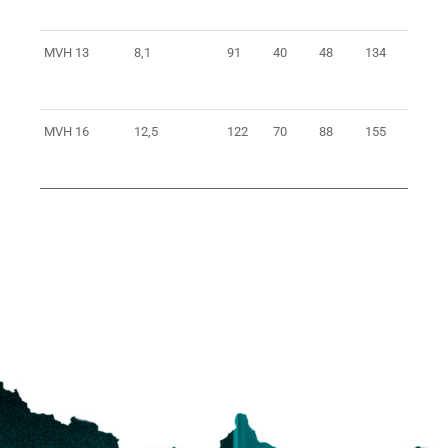
MVH 13
8,1
91
40
48
134
2,9
MVH 16
12,5
122
70
88
155
5,8