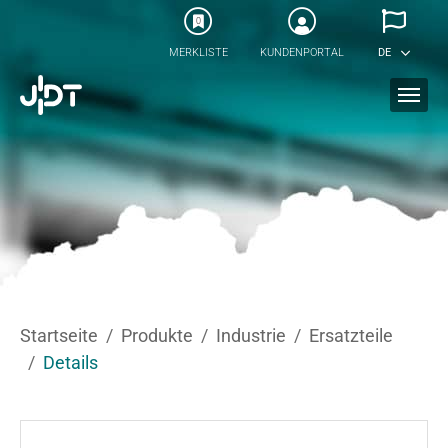
Skip to main content
0
MERKLISTE
KUNDENPORTAL
DE
You are here:
Startseite
Produkte
Industrie
Ersatzteile
Details