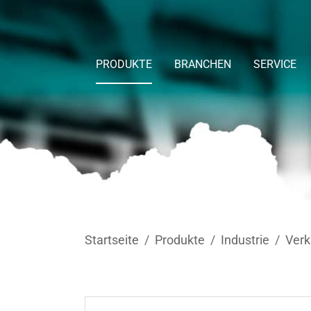
Skip to main content
PRODUKTE
BRANCHEN
SERVICE
You are here:
Startseite
Produkte
Industrie
Ver