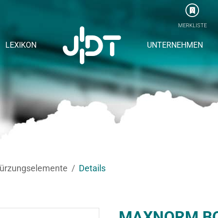
0
MERKLISTE
LEXIKON
UNTERNEHMEN
kürzungselemente
Details
MAXNORM BO